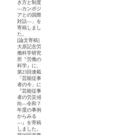
き方と制度
―カンボジ
アとの国際
対話―」を
寄稿しまし
た。
[論文寄稿]
大原記念労
働科学研究
所『労働の
科学』に、
第23回連載
「芸能従事
者の今」に
『芸能従事
者の労災傾
向―令和７
年度の事例
からみる
―』を寄稿
しました。