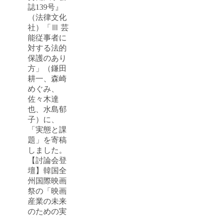
誌139号』
（法律文化
社）「Ⅲ 芸
能従事者に
対する法的
保護のあり
方」（鎌田
耕一、森崎
めぐみ、
佐々木達
也、水島郁
子）に、
「実態と課
題」を寄稿
しました。
【討論会登
壇】韓国全
州国際映画
祭の「映画
産業の未来
のための実