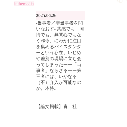
inthemedia
2025.06.26
-当事者／非当事者を問
いなおす- 共感でも、同
情でも、無関心でもな
く昨今、にわかに注目
を集めるバイスタンダ
ーという存在。いじめ
や差別の現場に立ち会
ってしまったーー「当
事者」ならざるーー第
三者には、いかなる
（不）介入が可能なの
か。本特...
【論文掲載】青土社