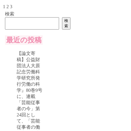
1
2
3
検索
検
索
最近の投稿
【論文寄
稿】公益財
団法人大原
記念労働科
学研究所発
行労働の科
学』80巻9号
に、連載
「芸能従事
者の今」第
24回とし
て、「芸能
従事者の働