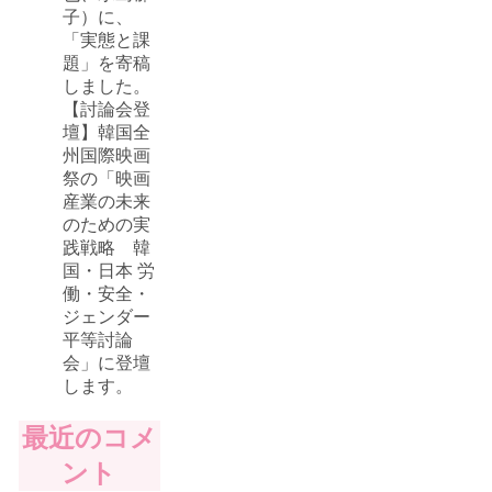
子）に、
「実態と課
題」を寄稿
しました。
【討論会登
壇】韓国全
州国際映画
祭の「映画
産業の未来
のための実
践戦略 韓
国・日本 労
働・安全・
ジェンダー
平等討論
会」に登壇
します。
最近のコメ
ント