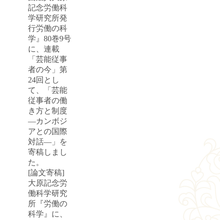
記念労働科
学研究所発
行労働の科
学』80巻9号
に、連載
「芸能従事
者の今」第
24回とし
て、「芸能
従事者の働
き方と制度
―カンボジ
アとの国際
対話―」を
寄稿しまし
た。
[論文寄稿]
大原記念労
働科学研究
所『労働の
科学』に、