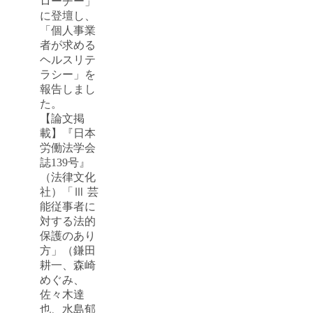
ローチー」
に登壇し、
「個人事業
者が求める
ヘルスリテ
ラシー」を
報告しまし
た。
【論文掲
載】『日本
労働法学会
誌139号』
（法律文化
社）「Ⅲ 芸
能従事者に
対する法的
保護のあり
方」（鎌田
耕一、森崎
めぐみ、
佐々木達
也、水島郁