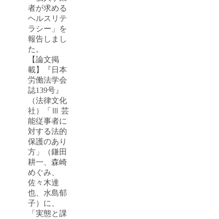
者が求める
ヘルスリテ
ラシー」を
報告しまし
た。
【論文掲
載】『日本
労働法学会
誌139号』
（法律文化
社）「Ⅲ 芸
能従事者に
対する法的
保護のあり
方」（鎌田
耕一、森崎
めぐみ、
佐々木達
也、水島郁
子）に、
「実態と課