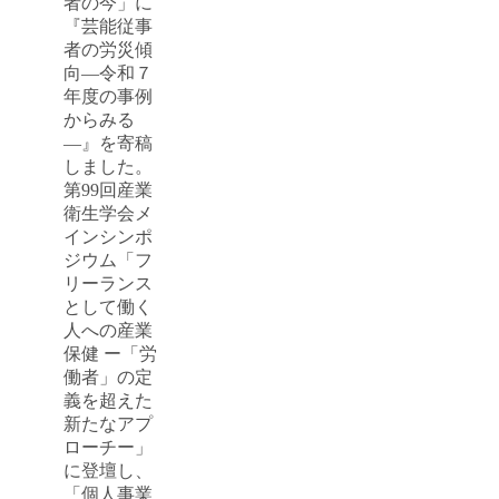
者の今」に
『芸能従事
者の労災傾
向―令和７
年度の事例
からみる
―』を寄稿
しました。
第99回産業
衛生学会メ
インシンポ
ジウム「フ
リーランス
として働く
人への産業
保健 ー「労
働者」の定
義を超えた
新たなアプ
ローチー」
に登壇し、
「個人事業