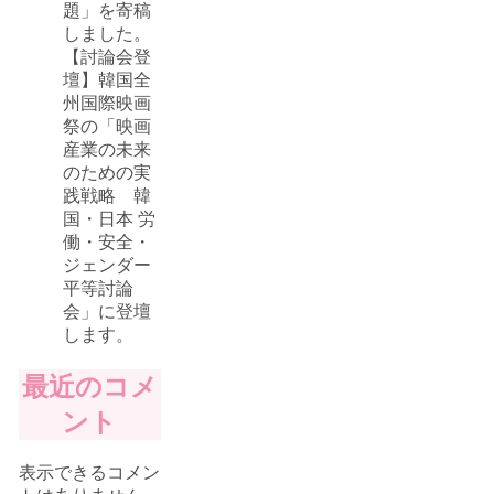
題」を寄稿
しました。
【討論会登
壇】韓国全
州国際映画
祭の「映画
産業の未来
のための実
践戦略 韓
国・日本 労
働・安全・
ジェンダー
平等討論
会」に登壇
します。
最近のコメ
ント
表示できるコメン