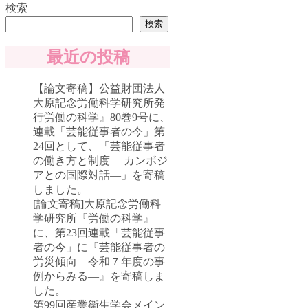
検索
検索
最近の投稿
【論文寄稿】公益財団法人
大原記念労働科学研究所発
行労働の科学』80巻9号に、
連載「芸能従事者の今」第
24回として、「芸能従事者
の働き方と制度 ―カンボジ
アとの国際対話―」を寄稿
しました。
[論文寄稿]大原記念労働科
学研究所『労働の科学』
に、第23回連載「芸能従事
者の今」に『芸能従事者の
労災傾向―令和７年度の事
例からみる―』を寄稿しま
した。
第99回産業衛生学会メイン