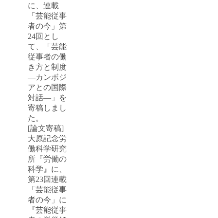
に、連載
「芸能従事
者の今」第
24回とし
て、「芸能
従事者の働
き方と制度
―カンボジ
アとの国際
対話―」を
寄稿しまし
た。
[論文寄稿]
大原記念労
働科学研究
所『労働の
科学』に、
第23回連載
「芸能従事
者の今」に
『芸能従事