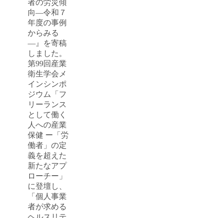
者の労災傾
向―令和７
年度の事例
からみる
―』を寄稿
しました。
第99回産業
衛生学会メ
インシンポ
ジウム「フ
リーランス
として働く
人への産業
保健 ー「労
働者」の定
義を超えた
新たなアプ
ローチー」
に登壇し、
「個人事業
者が求める
ヘルスリテ