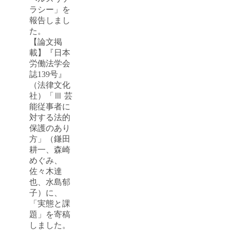
ラシー」を
報告しまし
た。
【論文掲
載】『日本
労働法学会
誌139号』
（法律文化
社）「Ⅲ 芸
能従事者に
対する法的
保護のあり
方」（鎌田
耕一、森崎
めぐみ、
佐々木達
也、水島郁
子）に、
「実態と課
題」を寄稿
しました。