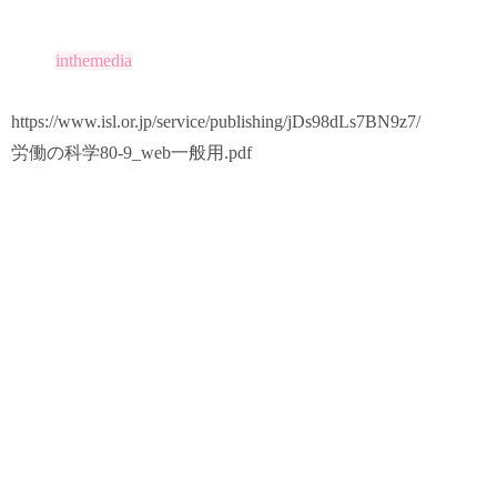
inthemedia
https://www.isl.or.jp/service/publishing/jDs98dLs7BN9z7/
労働の科学80-9_web一般用.pdf