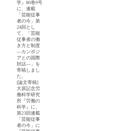
学』80巻9号
に、連載
「芸能従事
者の今」第
24回とし
て、「芸能
従事者の働
き方と制度
―カンボジ
アとの国際
対話―」を
寄稿しまし
た。
[論文寄稿]
大原記念労
働科学研究
所『労働の
科学』に、
第23回連載
「芸能従事
者の今」に