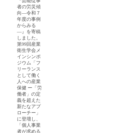
『芸能従事
者の労災傾
向―令和７
年度の事例
からみる
―』を寄稿
しました。
第99回産業
衛生学会メ
インシンポ
ジウム「フ
リーランス
として働く
人への産業
保健 ー「労
働者」の定
義を超えた
新たなアプ
ローチー」
に登壇し、
「個人事業
者が求める