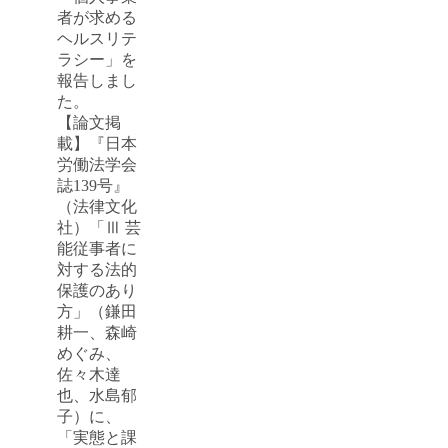
者が求める
ヘルスリテ
ラシー」を
報告しまし
た。
【論文掲
載】『日本
労働法学会
誌139号』
（法律文化
社）「Ⅲ 芸
能従事者に
対する法的
保護のあり
方」（鎌田
耕一、森崎
めぐみ、
佐々木達
也、水島郁
子）に、
「実態と課