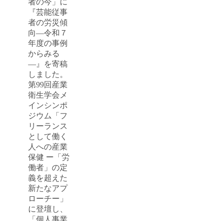
者の今」に
『芸能従事
者の労災傾
向―令和７
年度の事例
からみる
―』を寄稿
しました。
第99回産業
衛生学会メ
インシンポ
ジウム「フ
リーランス
として働く
人への産業
保健 ー「労
働者」の定
義を超えた
新たなアプ
ローチー」
に登壇し、
「個人事業