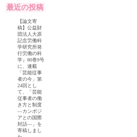
最近の投稿
【論文寄
稿】公益財
団法人大原
記念労働科
学研究所発
行労働の科
学』80巻9号
に、連載
「芸能従事
者の今」第
24回とし
て、「芸能
従事者の働
き方と制度
―カンボジ
アとの国際
対話―」を
寄稿しまし
た。