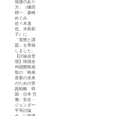
保護のあり
方」（鎌田
耕一、森崎
めぐみ、
佐々木達
也、水島郁
子）に、
「実態と課
題」を寄稿
しました。
【討論会登
壇】韓国全
州国際映画
祭の「映画
産業の未来
のための実
践戦略 韓
国・日本 労
働・安全・
ジェンダー
平等討論
会」に登壇