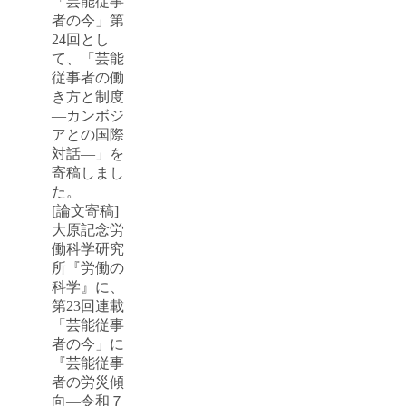
「芸能従事
者の今」第
24回とし
て、「芸能
従事者の働
き方と制度
―カンボジ
アとの国際
対話―」を
寄稿しまし
た。
[論文寄稿]
大原記念労
働科学研究
所『労働の
科学』に、
第23回連載
「芸能従事
者の今」に
『芸能従事
者の労災傾
向―令和７