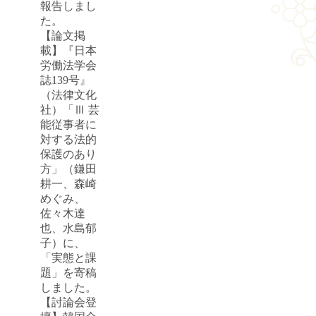
報告しまし
た。
【論文掲
載】『日本
労働法学会
誌139号』
（法律文化
社）「Ⅲ 芸
能従事者に
対する法的
保護のあり
方」（鎌田
耕一、森崎
めぐみ、
佐々木達
也、水島郁
子）に、
「実態と課
題」を寄稿
しました。
【討論会登