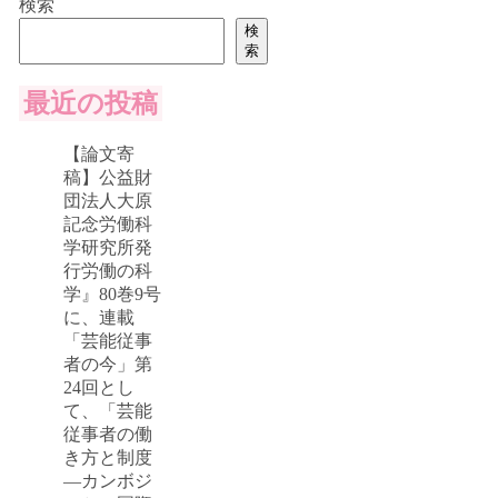
検索
検
索
最近の投稿
【論文寄
稿】公益財
団法人大原
記念労働科
学研究所発
行労働の科
学』80巻9号
に、連載
「芸能従事
者の今」第
24回とし
て、「芸能
従事者の働
き方と制度
―カンボジ