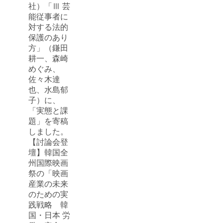
社）「Ⅲ 芸
能従事者に
対する法的
保護のあり
方」（鎌田
耕一、森崎
めぐみ、
佐々木達
也、水島郁
子）に、
「実態と課
題」を寄稿
しました。
【討論会登
壇】韓国全
州国際映画
祭の「映画
産業の未来
のための実
践戦略 韓
国・日本 労