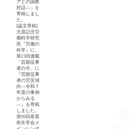
アとの国際
対話―」を
寄稿しまし
た。
[論文寄稿]
大原記念労
働科学研究
所『労働の
科学』に、
第23回連載
「芸能従事
者の今」に
『芸能従事
者の労災傾
向―令和７
年度の事例
からみる
―』を寄稿
しました。
第99回産業
衛生学会メ
インシンポ