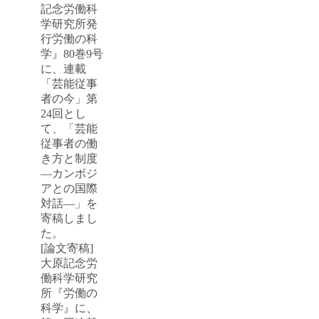
記念労働科
学研究所発
行労働の科
学』80巻9号
に、連載
「芸能従事
者の今」第
24回とし
て、「芸能
従事者の働
き方と制度
―カンボジ
アとの国際
対話―」を
寄稿しまし
た。
[論文寄稿]
大原記念労
働科学研究
所『労働の
科学』に、