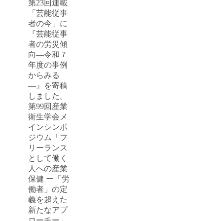
第23回連載
「芸能従事
者の今」に
『芸能従事
者の労災傾
向―令和７
年度の事例
からみる
―』を寄稿
しました。
第99回産業
衛生学会メ
インシンポ
ジウム「フ
リーランス
として働く
人への産業
保健 ー「労
働者」の定
義を超えた
新たなアプ
ローチー」