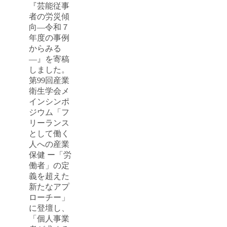
『芸能従事
者の労災傾
向―令和７
年度の事例
からみる
―』を寄稿
しました。
第99回産業
衛生学会メ
インシンポ
ジウム「フ
リーランス
として働く
人への産業
保健 ー「労
働者」の定
義を超えた
新たなアプ
ローチー」
に登壇し、
「個人事業