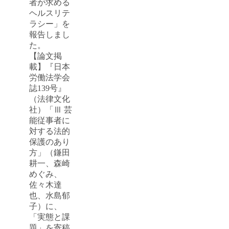
者が求める
ヘルスリテ
ラシー」を
報告しまし
た。
【論文掲
載】『日本
労働法学会
誌139号』
（法律文化
社）「Ⅲ 芸
能従事者に
対する法的
保護のあり
方」（鎌田
耕一、森崎
めぐみ、
佐々木達
也、水島郁
子）に、
「実態と課
題」を寄稿