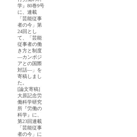
学』80巻9号
に、連載
「芸能従事
者の今」第
24回とし
て、「芸能
従事者の働
き方と制度
―カンボジ
アとの国際
対話―」を
寄稿しまし
た。
[論文寄稿]
大原記念労
働科学研究
所『労働の
科学』に、
第23回連載
「芸能従事
者の今」に