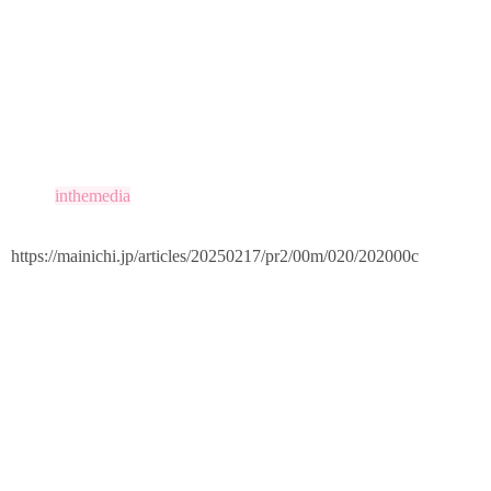
inthemedia
https://mainichi.jp/articles/20250217/pr2/00m/020/202000c