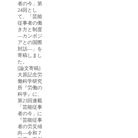
者の今」第
24回とし
て、「芸能
従事者の働
き方と制度
―カンボジ
アとの国際
対話―」を
寄稿しまし
た。
[論文寄稿]
大原記念労
働科学研究
所『労働の
科学』に、
第23回連載
「芸能従事
者の今」に
『芸能従事
者の労災傾
向―令和７