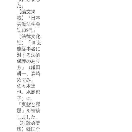
た。
【論文掲
載】『日本
労働法学会
誌139号』
（法律文化
社）「Ⅲ 芸
能従事者に
対する法的
保護のあり
方」（鎌田
耕一、森崎
めぐみ、
佐々木達
也、水島郁
子）に、
「実態と課
題」を寄稿
しました。
【討論会登
壇】韓国全