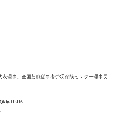
代表理事。全国芸能従事者労災保険センター理事長）
）
HtQkigdJ3U6
。