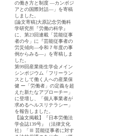
の働き方と制度 ―カンボジ
アとの国際対話―」を寄稿
しました。
[論文寄稿]大原記念労働科
学研究所『労働の科学』
に、第23回連載「芸能従事
者の今」に『芸能従事者の
労災傾向―令和７年度の事
例からみる―』を寄稿しま
した。
第99回産業衛生学会メイン
シンポジウム「フリーラン
スとして働く人への産業保
健 ー「労働者」の定義を超
えた新たなアプローチー」
に登壇し、「個人事業者が
求めるヘルスリテラシー」
を報告しました。
【論文掲載】『日本労働法
学会誌139号』（法律文化
社）「Ⅲ 芸能従事者に対す