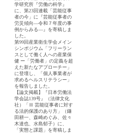
学研究所『労働の科学』
に、第23回連載「芸能従事
者の今」に『芸能従事者の
労災傾向―令和７年度の事
例からみる―』を寄稿しま
した。
第99回産業衛生学会メイン
シンポジウム「フリーラン
スとして働く人への産業保
健 ー「労働者」の定義を超
えた新たなアプローチー」
に登壇し、「個人事業者が
求めるヘルスリテラシー」
を報告しました。
【論文掲載】『日本労働法
学会誌139号』（法律文化
社）「Ⅲ 芸能従事者に対す
る法的保護のあり方」（鎌
田耕一、森崎めぐみ、佐々
木達也、水島郁子）に、
「実態と課題」を寄稿しま